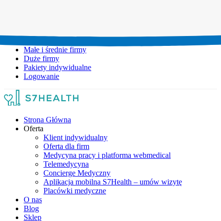
Umów wizytę:
+48 777 111 777
Infolinia czynna:
pon-pt: 8.00-20.00
Małe i średnie firmy
Duże firmy
Pakiety indywidualne
Logowanie
Strona Główna
Oferta
Klient indywidualny
Oferta dla firm
Medycyna pracy i platforma webmedical
Telemedycyna
Concierge Medyczny
Aplikacja mobilna S7Health – umów wizytę
Placówki medyczne
O nas
Blog
Sklep