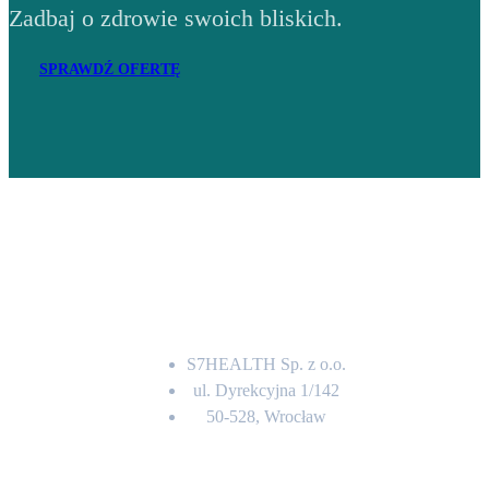
Zadbaj o zdrowie swoich bliskich.
SPRAWDŹ OFERTĘ
Adres
S7HEALTH Sp. z o.o.
ul. Dyrekcyjna 1/142
50-528, Wrocław