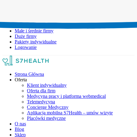
Umów wizytę:
+48 777 111 777
Infolinia czynna:
pon-pt: 8.00-20.00
Małe i średnie firmy
Duże firmy
Pakiety indywidualne
Logowanie
Strona Główna
Oferta
Klient indywidualny
Oferta dla firm
Medycyna pracy i platforma webmedical
Telemedycyna
Concierge Medyczny
Aplikacja mobilna S7Health – umów wizytę
Placówki medyczne
O nas
Blog
Sklep