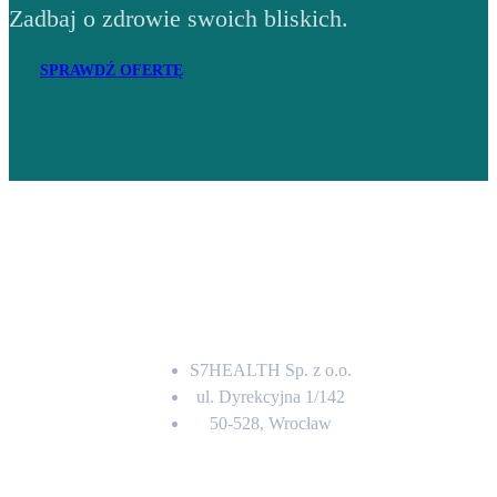
Zadbaj o zdrowie swoich bliskich.
SPRAWDŹ OFERTĘ
Adres
S7HEALTH Sp. z o.o.
ul. Dyrekcyjna 1/142
50-528, Wrocław