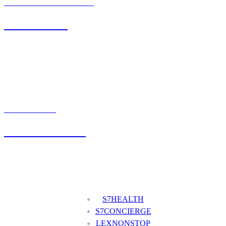
BIURO OBSŁUGI KLIENTA
71 342 88 41
UMÓW WIZYTĘ
+48 777 111 777
Nasze usługi
S7HEALTH
S7CONCIERGE
LEXNONSTOP