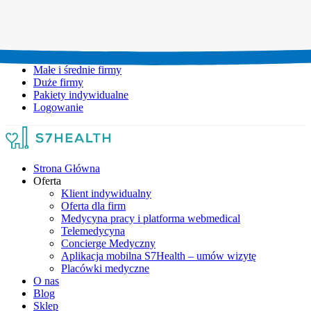
Umów wizytę:
+48 777 111 777
Infolinia czynna:
pon-pt: 8.00-20.00
Małe i średnie firmy
Duże firmy
Pakiety indywidualne
Logowanie
Strona Główna
Oferta
Klient indywidualny
Oferta dla firm
Medycyna pracy i platforma webmedical
Telemedycyna
Concierge Medyczny
Aplikacja mobilna S7Health – umów wizytę
Placówki medyczne
O nas
Blog
Sklep