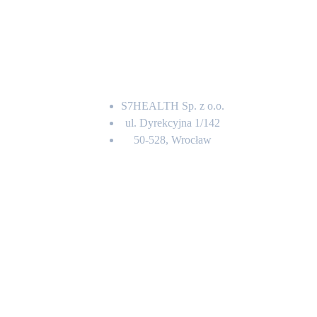
Adres
S7HEALTH Sp. z o.o.
ul. Dyrekcyjna 1/142
50-528, Wrocław
Kontakt