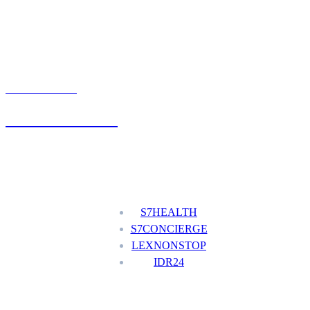
UMÓW WIZYTĘ
+48 777 111 777
Nasze usługi
S7HEALTH
S7CONCIERGE
LEXNONSTOP
IDR24