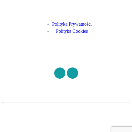
Menu
Polityka Prywatności
Polityka Cookies
Znajdź nas na
©
S7HEALTH
2026