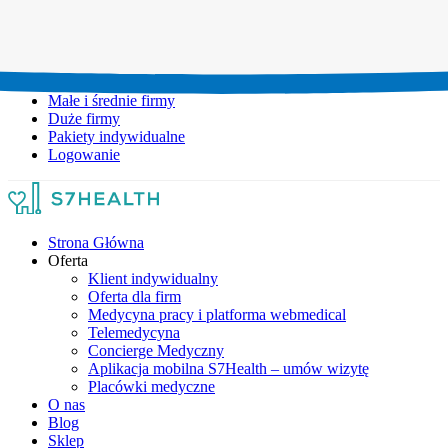
Umów wizytę:
+48 777 111 777
Infolinia czynna:
pon-pt: 8.00-20.00
Małe i średnie firmy
Duże firmy
Pakiety indywidualne
Logowanie
Strona Główna
Oferta
Klient indywidualny
Oferta dla firm
Medycyna pracy i platforma webmedical
Telemedycyna
Concierge Medyczny
Aplikacja mobilna S7Health – umów wizytę
Placówki medyczne
O nas
Blog
Sklep