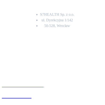
Adres
S7HEALTH Sp. z o.o.
ul. Dyrekcyjna 1/142
50-528, Wrocław
Kontakt
BIURO OBSŁUGI KLIENTA
71 342 88 41