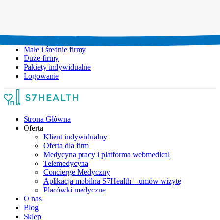
Umów wizytę:
+48 777 111 777
Infolinia czynna:
pon-pt: 8.00-20.00
Małe i średnie firmy
Duże firmy
Pakiety indywidualne
Logowanie
Strona Główna
Oferta
Klient indywidualny
Oferta dla firm
Medycyna pracy i platforma webmedical
Telemedycyna
Concierge Medyczny
Aplikacja mobilna S7Health – umów wizytę
Placówki medyczne
O nas
Blog
Sklep