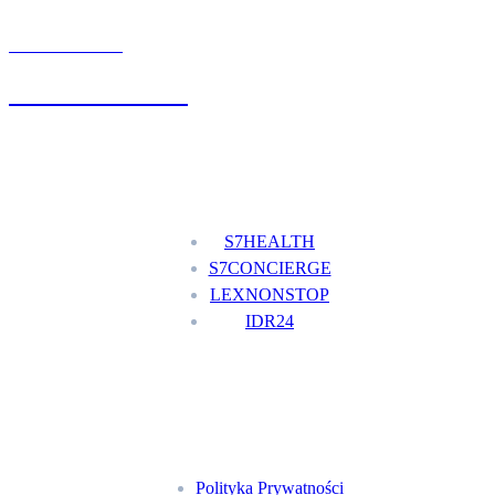
UMÓW WIZYTĘ
+48 777 111 777
Nasze usługi
S7HEALTH
S7CONCIERGE
LEXNONSTOP
IDR24
Menu
Polityka Prywatności