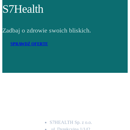
S7Health
Zadbaj o zdrowie swoich bliskich.
SPRAWDŹ OFERTĘ
Adres
S7HEALTH Sp. z o.o.
ul. Dyrekcyjna 1/142