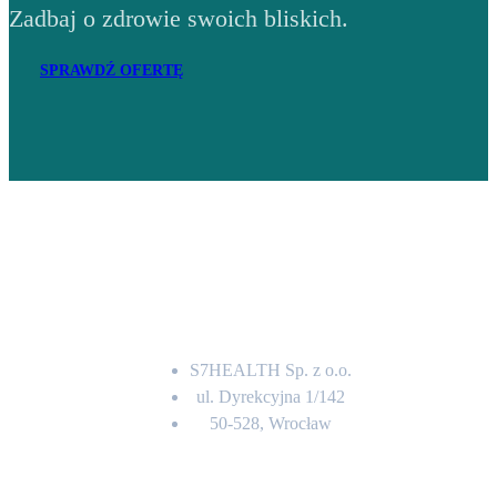
Zadbaj o zdrowie swoich bliskich.
SPRAWDŹ OFERTĘ
Adres
S7HEALTH Sp. z o.o.
ul. Dyrekcyjna 1/142
50-528, Wrocław