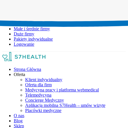
Umów wizytę:
+48 777 111 777
Infolinia czynna:
pon-pt: 8.00-20.00
Małe i średnie firmy
Duże firmy
Pakiety indywidualne
Logowanie
Strona Główna
Oferta
Klient indywidualny
Oferta dla firm
Medycyna pracy i platforma webmedical
Telemedycyna
Concierge Medyczny
Aplikacja mobilna S7Health – umów wizytę
Placówki medyczne
O nas
Blog
Sklep