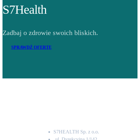
S7Health
Zadbaj o zdrowie swoich bliskich.
SPRAWDŹ OFERTĘ
Adres
S7HEALTH Sp. z o.o.
ul. Dyrekcyjna 1/142