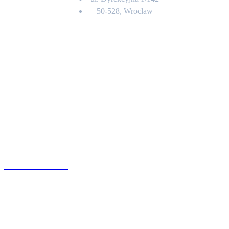
50-528, Wrocław
Kontakt
BIURO OBSŁUGI KLIENTA
71 342 88 41