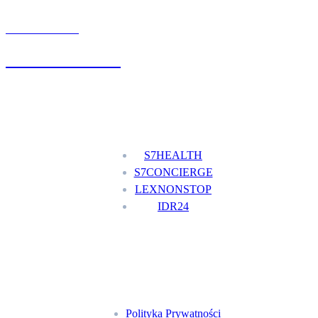
UMÓW WIZYTĘ
+48 777 111 777
Nasze usługi
S7HEALTH
S7CONCIERGE
LEXNONSTOP
IDR24
Menu
Polityka Prywatności