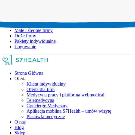
Umów wizytę:
+48 777 111 777
Infolinia czynna:
pon-pt: 8.00-20.00
Małe i średnie firmy
Duże firmy
Pakiety indywidualne
Logowanie
Strona Główna
Oferta
Klient indywidualny
Oferta dla firm
Medycyna pracy i platforma webmedical
Telemedycyna
Concierge Medyczny
Aplikacja mobilna S7Health – umów wizytę
Placówki medyczne
O nas
Blog
Sklep