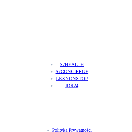
UMÓW WIZYTĘ
+48 777 111 777
Nasze usługi
S7HEALTH
S7CONCIERGE
LEXNONSTOP
IDR24
Menu
Polityka Prywatności