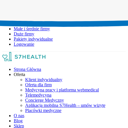
Umów wizytę:
+48 777 111 777
Infolinia czynna:
pon-pt: 8.00-20.00
Małe i średnie firmy
Duże firmy
Pakiety indywidualne
Logowanie
Strona Główna
Oferta
Klient indywidualny
Oferta dla firm
Medycyna pracy i platforma webmedical
Telemedycyna
Concierge Medyczny
Aplikacja mobilna S7Health – umów wizytę
Placówki medyczne
O nas
Blog
Sklep