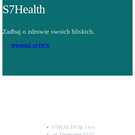
S7Health
Zadbaj o zdrowie swoich bliskich.
SPRAWDŹ OFERTĘ
Adres
S7HEALTH Sp. z o.o.
ul. Dyrekcyjna 1/142