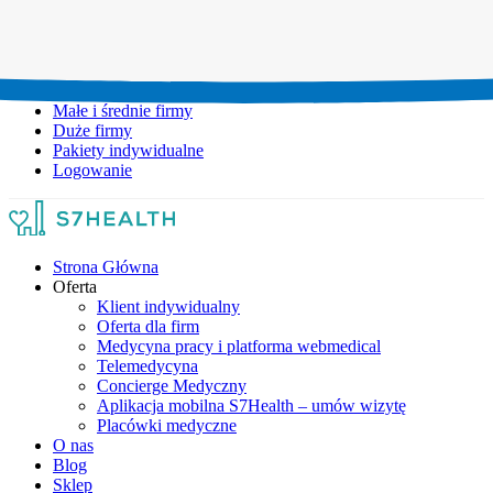
Umów wizytę:
+48 777 111 777
Infolinia czynna:
pon-pt: 8.00-20.00
Małe i średnie firmy
Duże firmy
Pakiety indywidualne
Logowanie
Strona Główna
Oferta
Klient indywidualny
Oferta dla firm
Medycyna pracy i platforma webmedical
Telemedycyna
Concierge Medyczny
Aplikacja mobilna S7Health – umów wizytę
Placówki medyczne
O nas
Blog
Sklep