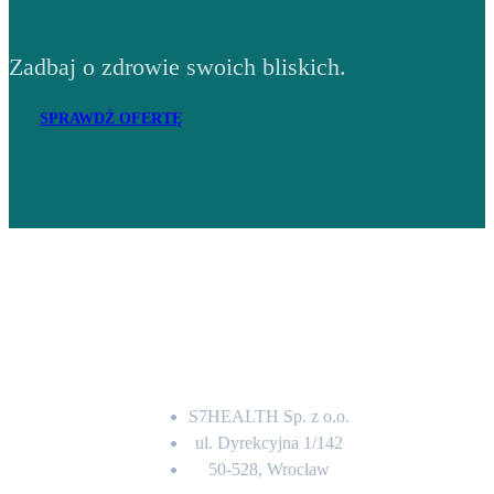
Zadbaj o zdrowie swoich bliskich.
SPRAWDŹ OFERTĘ
Adres
S7HEALTH Sp. z o.o.
ul. Dyrekcyjna 1/142
50-528, Wrocław