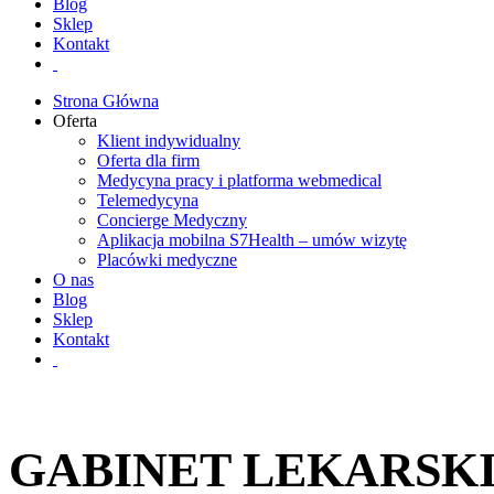
Blog
Sklep
Kontakt
Strona Główna
Oferta
Klient indywidualny
Oferta dla firm
Medycyna pracy i platforma webmedical
Telemedycyna
Concierge Medyczny
Aplikacja mobilna S7Health – umów wizytę
Placówki medyczne
O nas
Blog
Sklep
Kontakt
GABINET LEKARSK