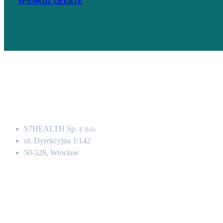
SPRAWDŹ OFERTĘ
Adres
S7HEALTH Sp. z o.o.
ul. Dyrekcyjna 1/142
50-528, Wrocław
Kontakt