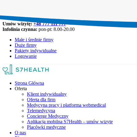
Umów wizytę:
+48 777 111 777
Infolinia czynna:
pon-pt: 8.00-20.00
Małe i średnie firmy
Duże firmy
Pakiety indywidualne
Logowanie
Strona Główna
Oferta
Klient indywidualny
Oferta dla firm
Medycyna pracy i platforma webmedical
Telemedycyna
Concierge Medyczny
Aplikacja mobilna S7Health – umów wizytę
Placówki medyczne
O nas