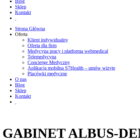
Blog
Sklep
Kontakt
Strona Główna
Oferta
Klient indywidualny
Oferta dla firm
Medycyna pracy i platforma webmedical
Telemedycyna
Concierge Medyczny
Aplikacja mobilna S7Health – umów wizytę
Placówki medyczne
O nas
Blog
Sklep
Kontakt
GABINET ALBUS-DE