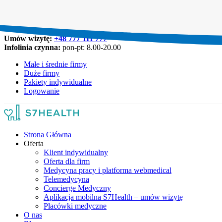
Umów wizytę:
+48 777 111 777
Infolinia czynna:
pon-pt: 8.00-20.00
Małe i średnie firmy
Duże firmy
Pakiety indywidualne
Logowanie
Strona Główna
Oferta
Klient indywidualny
Oferta dla firm
Medycyna pracy i platforma webmedical
Telemedycyna
Concierge Medyczny
Aplikacja mobilna S7Health – umów wizytę
Placówki medyczne
O nas