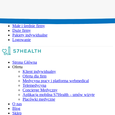
Umów wizytę:
+48 777 111 777
Infolinia czynna:
pon-pt: 8.00-20.00
Małe i średnie firmy
Duże firmy
Pakiety indywidualne
Logowanie
Strona Główna
Oferta
Klient indywidualny
Oferta dla firm
Medycyna pracy i platforma webmedical
Telemedycyna
Concierge Medyczny
Aplikacja mobilna S7Health – umów wizytę
Placówki medyczne
O nas
Blog
Sklep