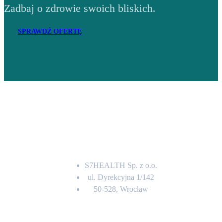
Zadbaj o zdrowie swoich bliskich.
SPRAWDŹ OFERTĘ
Adres
S7HEALTH Sp. z o.o.
ul. Dyrekcyjna 1/142
50-528, Wrocław