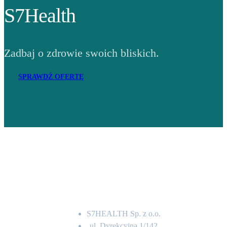
S7Health
Zadbaj o zdrowie swoich bliskich.
SPRAWDŹ OFERTĘ
Adres
S7HEALTH Sp. z o.o.
ul. Dyrekcyjna 1/142