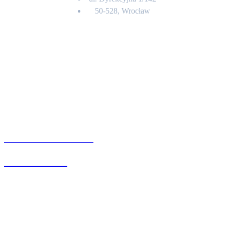
50-528, Wrocław
Kontakt
BIURO OBSŁUGI KLIENTA
71 342 88 41