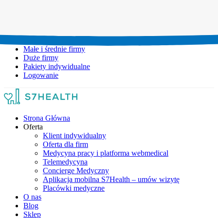
Umów wizytę:
+48 777 111 777
Infolinia czynna:
pon-pt: 8.00-20.00
Małe i średnie firmy
Duże firmy
Pakiety indywidualne
Logowanie
Strona Główna
Oferta
Klient indywidualny
Oferta dla firm
Medycyna pracy i platforma webmedical
Telemedycyna
Concierge Medyczny
Aplikacja mobilna S7Health – umów wizytę
Placówki medyczne
O nas
Blog
Sklep