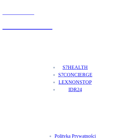
UMÓW WIZYTĘ
+48 777 111 777
Nasze usługi
S7HEALTH
S7CONCIERGE
LEXNONSTOP
IDR24
Menu
Polityka Prywatności