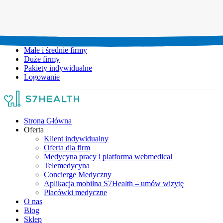
Umów wizytę:
+48 777 111 777
Infolinia czynna:
pon-pt: 8.00-20.00
Małe i średnie firmy
Duże firmy
Pakiety indywidualne
Logowanie
Strona Główna
Oferta
Klient indywidualny
Oferta dla firm
Medycyna pracy i platforma webmedical
Telemedycyna
Concierge Medyczny
Aplikacja mobilna S7Health – umów wizytę
Placówki medyczne
O nas
Blog
Sklep