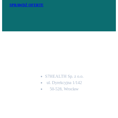
SPRAWDŹ OFERTĘ
Adres
S7HEALTH Sp. z o.o.
ul. Dyrekcyjna 1/142
50-528, Wrocław
Kontakt