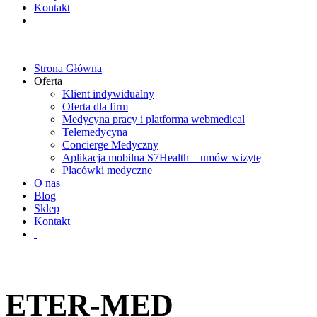
Kontakt
Strona Główna
Oferta
Klient indywidualny
Oferta dla firm
Medycyna pracy i platforma webmedical
Telemedycyna
Concierge Medyczny
Aplikacja mobilna S7Health – umów wizytę
Placówki medyczne
O nas
Blog
Sklep
Kontakt
ETER-MED