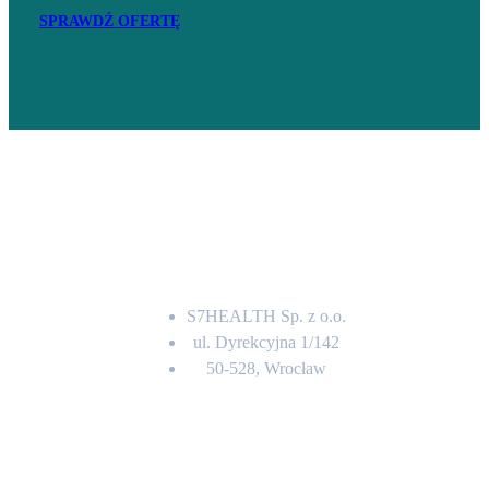
SPRAWDŹ OFERTĘ
Adres
S7HEALTH Sp. z o.o.
ul. Dyrekcyjna 1/142
50-528, Wrocław
Kontakt