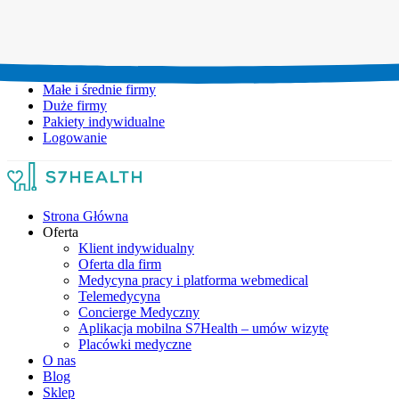
Umów wizytę:
+48 777 111 777
Infolinia czynna:
pon-pt: 8.00-20.00
Małe i średnie firmy
Duże firmy
Pakiety indywidualne
Logowanie
Strona Główna
Oferta
Klient indywidualny
Oferta dla firm
Medycyna pracy i platforma webmedical
Telemedycyna
Concierge Medyczny
Aplikacja mobilna S7Health – umów wizytę
Placówki medyczne
O nas
Blog
Sklep