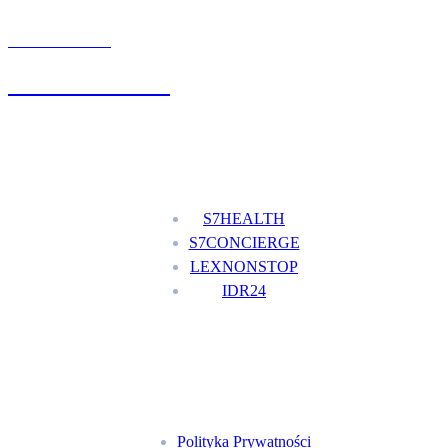
UMÓW WIZYTĘ
+48 777 111 777
Nasze usługi
S7HEALTH
S7CONCIERGE
LEXNONSTOP
IDR24
Menu
Polityka Prywatności