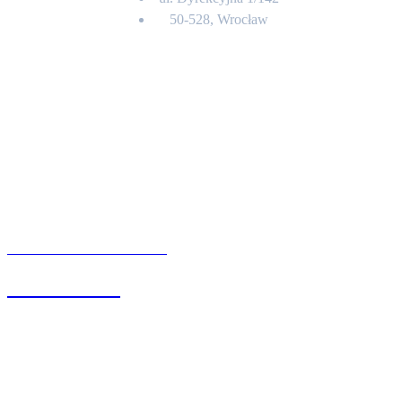
50-528, Wrocław
Kontakt
BIURO OBSŁUGI KLIENTA
71 342 88 41