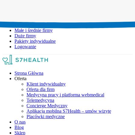
Umów wizytę:
+48 777 111 777
Infolinia czynna:
pon-pt: 8.00-20.00
Małe i średnie firmy
Duże firmy
Pakiety indywidualne
Logowanie
Strona Główna
Oferta
Klient indywidualny
Oferta dla firm
Medycyna pracy i platforma webmedical
Telemedycyna
Concierge Medyczny
Aplikacja mobilna S7Health – umów wizytę
Placówki medyczne
O nas
Blog
Sklep