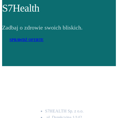
S7Health
Zadbaj o zdrowie swoich bliskich.
SPRAWDŹ OFERTĘ
Adres
S7HEALTH Sp. z o.o.
ul. Dyrekcyjna 1/142