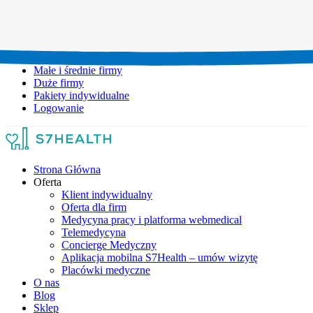
Umów wizytę:
+48 777 111 777
Infolinia czynna:
pon-pt: 8.00-20.00
Małe i średnie firmy
Duże firmy
Pakiety indywidualne
Logowanie
Strona Główna
Oferta
Klient indywidualny
Oferta dla firm
Medycyna pracy i platforma webmedical
Telemedycyna
Concierge Medyczny
Aplikacja mobilna S7Health – umów wizytę
Placówki medyczne
O nas
Blog
Sklep