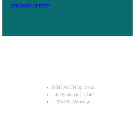
SPRAWDŹ OFERTĘ
Adres
S7HEALTH Sp. z o.o.
ul. Dyrekcyjna 1/142
50-528, Wrocław
Kontakt