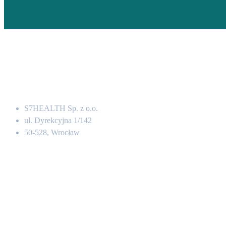
Adres
S7HEALTH Sp. z o.o.
ul. Dyrekcyjna 1/142
50-528, Wrocław
Kontakt