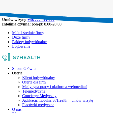
Umów wizytę:
+48 777 111 777
Infolinia czynna:
pon-pt: 8.00-20.00
Małe i średnie firmy
Duże firmy
Pakiety indywidualne
Logowanie
Strona Główna
Oferta
Klient indywidualny
Oferta dla firm
Medycyna pracy i platforma webmedical
Telemedycyna
Concierge Medyczny
Aplikacja mobilna S7Health – umów wizytę
Placówki medyczne
O nas