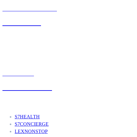
BIURO OBSŁUGI KLIENTA
71 342 88 41
UMÓW WIZYTĘ
+48 777 111 777
Nasze usługi
S7HEALTH
S7CONCIERGE
LEXNONSTOP