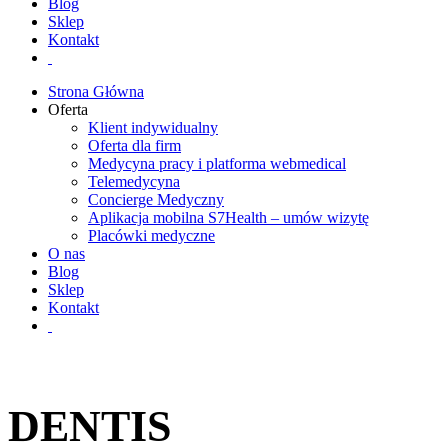
Blog
Sklep
Kontakt
Strona Główna
Oferta
Klient indywidualny
Oferta dla firm
Medycyna pracy i platforma webmedical
Telemedycyna
Concierge Medyczny
Aplikacja mobilna S7Health – umów wizytę
Placówki medyczne
O nas
Blog
Sklep
Kontakt
DENTIS