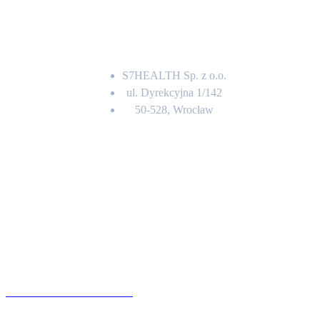
Adres
S7HEALTH Sp. z o.o.
ul. Dyrekcyjna 1/142
50-528, Wrocław
Kontakt
BIURO OBSŁUGI KLIENTA