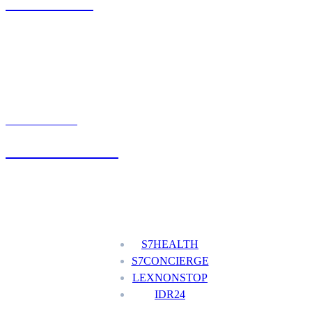
71 342 88 41
UMÓW WIZYTĘ
+48 777 111 777
Nasze usługi
S7HEALTH
S7CONCIERGE
LEXNONSTOP
IDR24