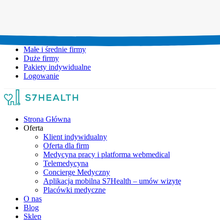
Umów wizytę:
+48 777 111 777
Infolinia czynna:
pon-pt: 8.00-20.00
Małe i średnie firmy
Duże firmy
Pakiety indywidualne
Logowanie
Strona Główna
Oferta
Klient indywidualny
Oferta dla firm
Medycyna pracy i platforma webmedical
Telemedycyna
Concierge Medyczny
Aplikacja mobilna S7Health – umów wizytę
Placówki medyczne
O nas
Blog
Sklep