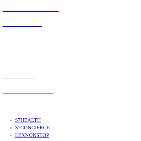
BIURO OBSŁUGI KLIENTA
71 342 88 41
UMÓW WIZYTĘ
+48 777 111 777
Nasze usługi
S7HEALTH
S7CONCIERGE
LEXNONSTOP