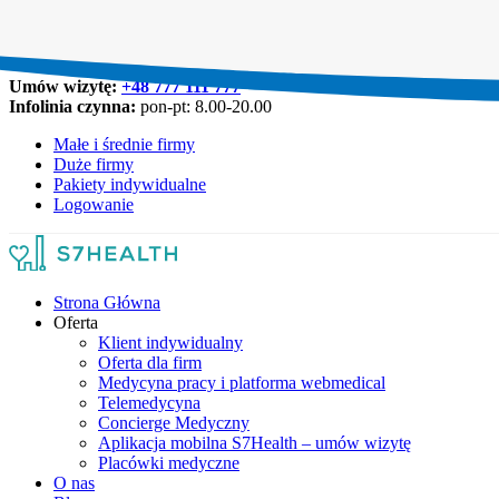
Umów wizytę:
+48 777 111 777
Infolinia czynna:
pon-pt: 8.00-20.00
Małe i średnie firmy
Duże firmy
Pakiety indywidualne
Logowanie
Strona Główna
Oferta
Klient indywidualny
Oferta dla firm
Medycyna pracy i platforma webmedical
Telemedycyna
Concierge Medyczny
Aplikacja mobilna S7Health – umów wizytę
Placówki medyczne
O nas