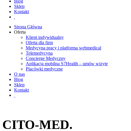
Blog
Sklep
Kontakt
Strona Główna
Oferta
Klient indywidualny
Oferta dla firm
Medycyna pracy i platforma webmedical
Telemedycyna
Concierge Medyczny
Aplikacja mobilna S7Health – umów wizytę
Placówki medyczne
O nas
Blog
Sklep
Kontakt
CITO-MED.