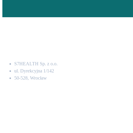
Adres
S7HEALTH Sp. z o.o.
ul. Dyrekcyjna 1/142
50-528, Wrocław
Kontakt