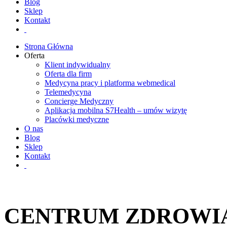
Blog
Sklep
Kontakt
Strona Główna
Oferta
Klient indywidualny
Oferta dla firm
Medycyna pracy i platforma webmedical
Telemedycyna
Concierge Medyczny
Aplikacja mobilna S7Health – umów wizytę
Placówki medyczne
O nas
Blog
Sklep
Kontakt
CENTRUM ZDROWI