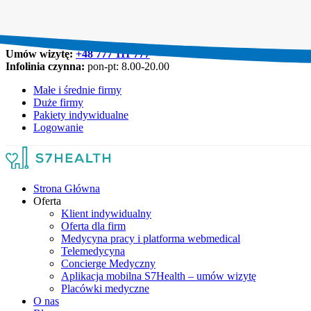
Umów wizytę:
+48 777 111 777
Infolinia czynna:
pon-pt: 8.00-20.00
Małe i średnie firmy
Duże firmy
Pakiety indywidualne
Logowanie
Strona Główna
Oferta
Klient indywidualny
Oferta dla firm
Medycyna pracy i platforma webmedical
Telemedycyna
Concierge Medyczny
Aplikacja mobilna S7Health – umów wizytę
Placówki medyczne
O nas