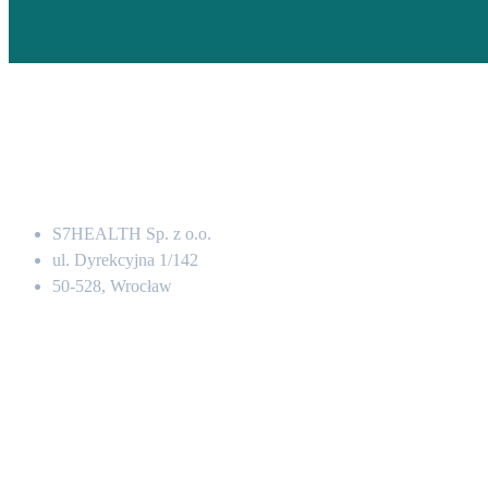
Adres
S7HEALTH Sp. z o.o.
ul. Dyrekcyjna 1/142
50-528, Wrocław
Kontakt