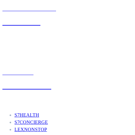
BIURO OBSŁUGI KLIENTA
71 342 88 41
UMÓW WIZYTĘ
+48 777 111 777
Nasze usługi
S7HEALTH
S7CONCIERGE
LEXNONSTOP