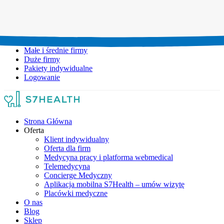
Umów wizytę:
+48 777 111 777
Infolinia czynna:
pon-pt: 8.00-20.00
Małe i średnie firmy
Duże firmy
Pakiety indywidualne
Logowanie
Strona Główna
Oferta
Klient indywidualny
Oferta dla firm
Medycyna pracy i platforma webmedical
Telemedycyna
Concierge Medyczny
Aplikacja mobilna S7Health – umów wizytę
Placówki medyczne
O nas
Blog
Sklep