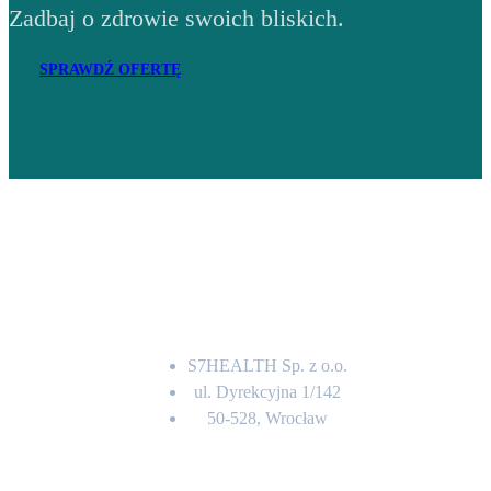
Zadbaj o zdrowie swoich bliskich.
SPRAWDŹ OFERTĘ
Adres
S7HEALTH Sp. z o.o.
ul. Dyrekcyjna 1/142
50-528, Wrocław