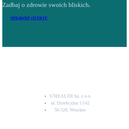
Zadbaj o zdrowie swoich bliskich.
SPRAWDŹ OFERTĘ
Adres
S7HEALTH Sp. z o.o.
ul. Dyrekcyjna 1/142
50-528, Wrocław