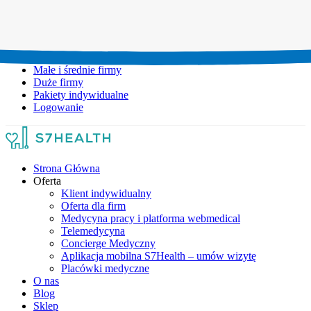
Umów wizytę:
+48 777 111 777
Infolinia czynna:
pon-pt: 8.00-20.00
Małe i średnie firmy
Duże firmy
Pakiety indywidualne
Logowanie
Strona Główna
Oferta
Klient indywidualny
Oferta dla firm
Medycyna pracy i platforma webmedical
Telemedycyna
Concierge Medyczny
Aplikacja mobilna S7Health – umów wizytę
Placówki medyczne
O nas
Blog
Sklep