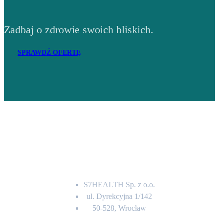
Zadbaj o zdrowie swoich bliskich.
SPRAWDŹ OFERTĘ
Adres
S7HEALTH Sp. z o.o.
ul. Dyrekcyjna 1/142
50-528, Wrocław