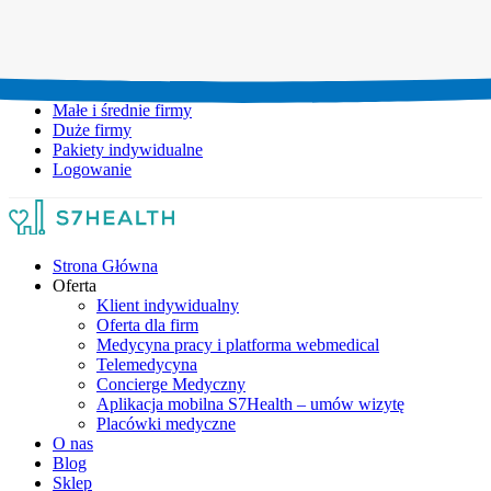
Umów wizytę:
+48 777 111 777
Infolinia czynna:
pon-pt: 8.00-20.00
Małe i średnie firmy
Duże firmy
Pakiety indywidualne
Logowanie
Strona Główna
Oferta
Klient indywidualny
Oferta dla firm
Medycyna pracy i platforma webmedical
Telemedycyna
Concierge Medyczny
Aplikacja mobilna S7Health – umów wizytę
Placówki medyczne
O nas
Blog
Sklep