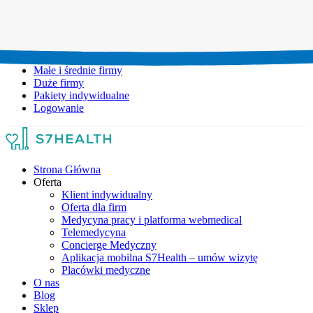
Umów wizytę:
+48 777 111 777
Infolinia czynna:
pon-pt: 8.00-20.00
Małe i średnie firmy
Duże firmy
Pakiety indywidualne
Logowanie
Strona Główna
Oferta
Klient indywidualny
Oferta dla firm
Medycyna pracy i platforma webmedical
Telemedycyna
Concierge Medyczny
Aplikacja mobilna S7Health – umów wizytę
Placówki medyczne
O nas
Blog
Sklep