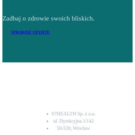
Zadbaj o zdrowie swoich bliskich.
SPRAWDŹ OFERTĘ
Adres
S7HEALTH Sp. z o.o.
ul. Dyrekcyjna 1/142
50-528, Wrocław