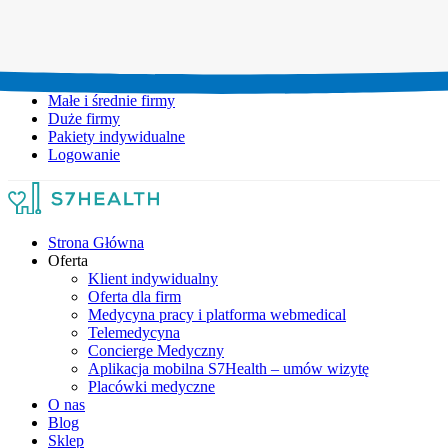
Umów wizytę:
+48 777 111 777
Infolinia czynna:
pon-pt: 8.00-20.00
Małe i średnie firmy
Duże firmy
Pakiety indywidualne
Logowanie
Strona Główna
Oferta
Klient indywidualny
Oferta dla firm
Medycyna pracy i platforma webmedical
Telemedycyna
Concierge Medyczny
Aplikacja mobilna S7Health – umów wizytę
Placówki medyczne
O nas
Blog
Sklep