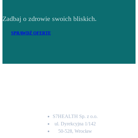
Zadbaj o zdrowie swoich bliskich.
SPRAWDŹ OFERTĘ
Adres
S7HEALTH Sp. z o.o.
ul. Dyrekcyjna 1/142
50-528, Wrocław