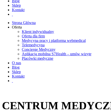
Blog
Sklep
Kontakt
Strona Główna
Oferta
Klient indywidualny
Oferta dla firm
Medycyna pracy i platforma webmedical
Telemedycyna
Concierge Medyczny
Aplikacja mobilna S7Health – umów wizytę
Placówki medyczne
O nas
Blog
Sklep
Kontakt
CENTRUM MEDYCZ