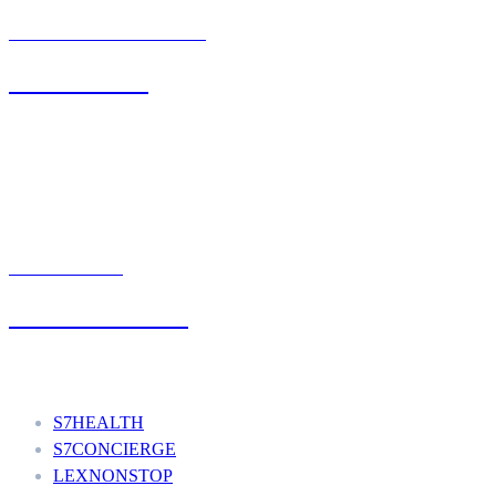
BIURO OBSŁUGI KLIENTA
71 342 88 41
UMÓW WIZYTĘ
+48 777 111 777
Nasze usługi
S7HEALTH
S7CONCIERGE
LEXNONSTOP