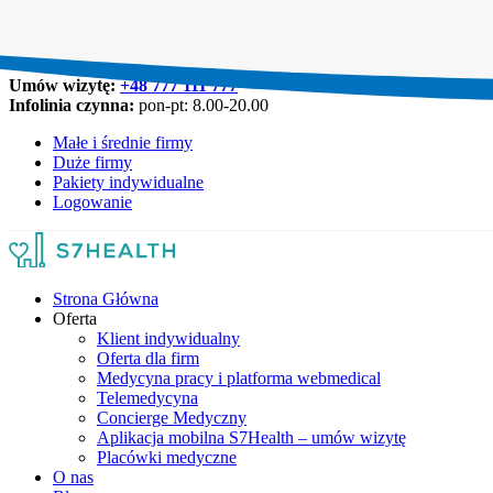
Umów wizytę:
+48 777 111 777
Infolinia czynna:
pon-pt: 8.00-20.00
Małe i średnie firmy
Duże firmy
Pakiety indywidualne
Logowanie
Strona Główna
Oferta
Klient indywidualny
Oferta dla firm
Medycyna pracy i platforma webmedical
Telemedycyna
Concierge Medyczny
Aplikacja mobilna S7Health – umów wizytę
Placówki medyczne
O nas