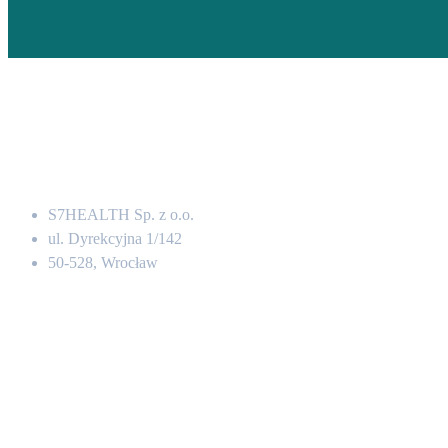
Adres
S7HEALTH Sp. z o.o.
ul. Dyrekcyjna 1/142
50-528, Wrocław
Kontakt