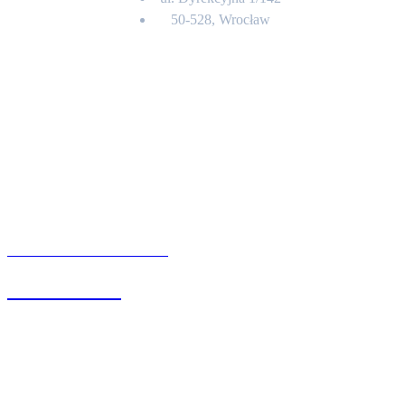
50-528, Wrocław
Kontakt
BIURO OBSŁUGI KLIENTA
71 342 88 41