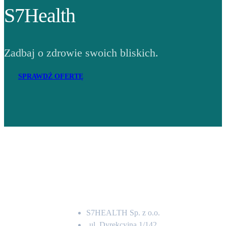
S7Health
Zadbaj o zdrowie swoich bliskich.
SPRAWDŹ OFERTĘ
Adres
S7HEALTH Sp. z o.o.
ul. Dyrekcyjna 1/142