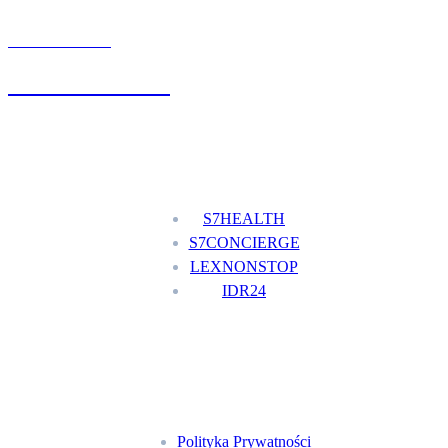
UMÓW WIZYTĘ
+48 777 111 777
Nasze usługi
S7HEALTH
S7CONCIERGE
LEXNONSTOP
IDR24
Menu
Polityka Prywatności