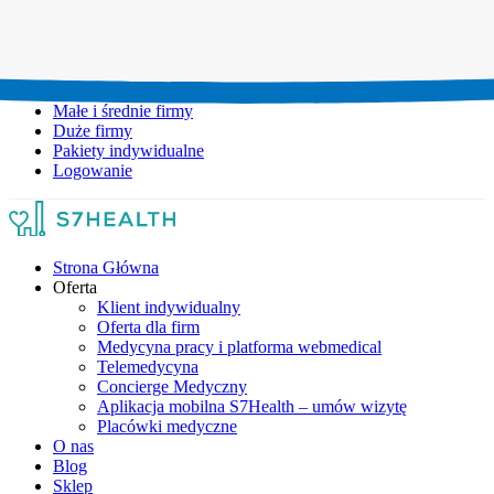
Umów wizytę:
+48 777 111 777
Infolinia czynna:
pon-pt: 8.00-20.00
Małe i średnie firmy
Duże firmy
Pakiety indywidualne
Logowanie
Strona Główna
Oferta
Klient indywidualny
Oferta dla firm
Medycyna pracy i platforma webmedical
Telemedycyna
Concierge Medyczny
Aplikacja mobilna S7Health – umów wizytę
Placówki medyczne
O nas
Blog
Sklep