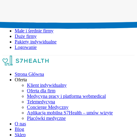
Umów wizytę:
+48 777 111 777
Infolinia czynna:
pon-pt: 8.00-20.00
Małe i średnie firmy
Duże firmy
Pakiety indywidualne
Logowanie
Strona Główna
Oferta
Klient indywidualny
Oferta dla firm
Medycyna pracy i platforma webmedical
Telemedycyna
Concierge Medyczny
Aplikacja mobilna S7Health – umów wizytę
Placówki medyczne
O nas
Blog
Sklep