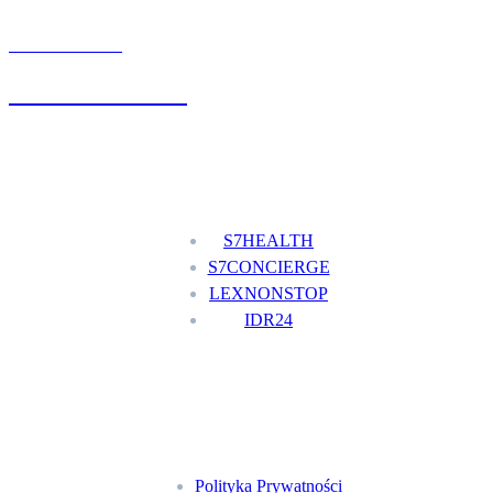
UMÓW WIZYTĘ
+48 777 111 777
Nasze usługi
S7HEALTH
S7CONCIERGE
LEXNONSTOP
IDR24
Menu
Polityka Prywatności