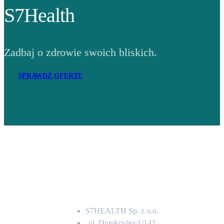
S7Health
Zadbaj o zdrowie swoich bliskich.
SPRAWDŹ OFERTĘ
Adres
S7HEALTH Sp. z o.o.
ul. Dyrekcyjna 1/142