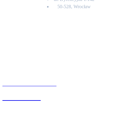
50-528, Wrocław
Kontakt
BIURO OBSŁUGI KLIENTA
71 342 88 41