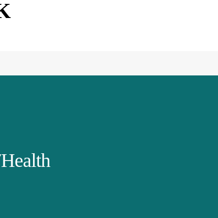
K
Health