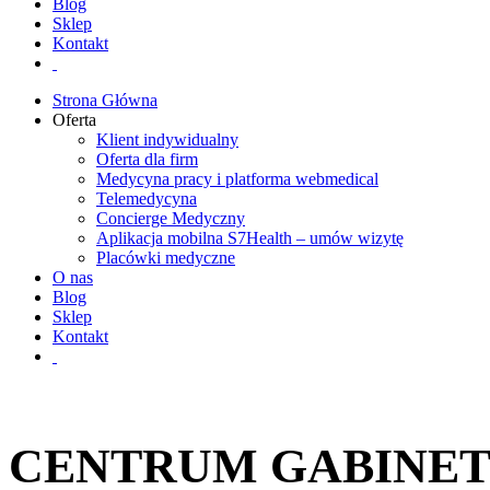
Blog
Sklep
Kontakt
Strona Główna
Oferta
Klient indywidualny
Oferta dla firm
Medycyna pracy i platforma webmedical
Telemedycyna
Concierge Medyczny
Aplikacja mobilna S7Health – umów wizytę
Placówki medyczne
O nas
Blog
Sklep
Kontakt
CENTRUM GABINET