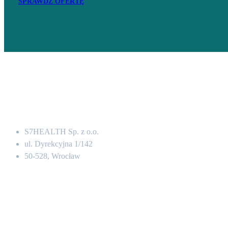
SPRAWDŹ OFERTĘ
Adres
S7HEALTH Sp. z o.o.
ul. Dyrekcyjna 1/142
50-528, Wrocław
Kontakt