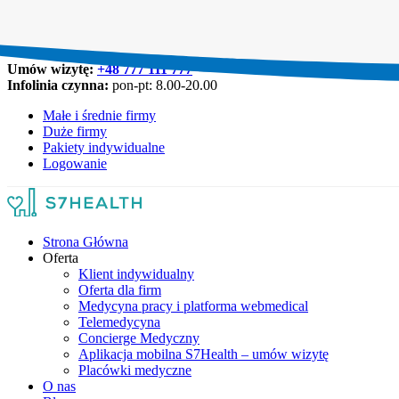
Umów wizytę:
+48 777 111 777
Infolinia czynna:
pon-pt: 8.00-20.00
Małe i średnie firmy
Duże firmy
Pakiety indywidualne
Logowanie
Strona Główna
Oferta
Klient indywidualny
Oferta dla firm
Medycyna pracy i platforma webmedical
Telemedycyna
Concierge Medyczny
Aplikacja mobilna S7Health – umów wizytę
Placówki medyczne
O nas