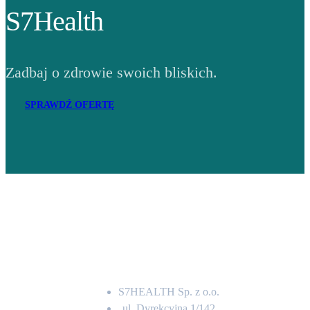
S7Health
Zadbaj o zdrowie swoich bliskich.
SPRAWDŹ OFERTĘ
Adres
S7HEALTH Sp. z o.o.
ul. Dyrekcyjna 1/142