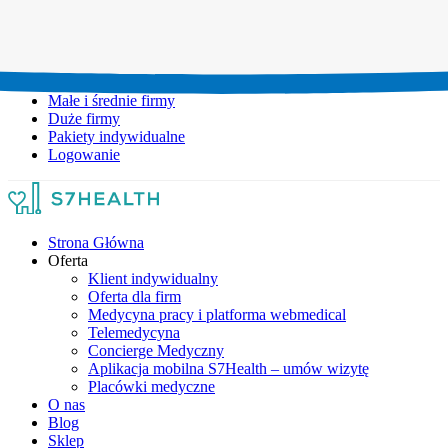
Umów wizytę:
+48 777 111 777
Infolinia czynna:
pon-pt: 8.00-20.00
Małe i średnie firmy
Duże firmy
Pakiety indywidualne
Logowanie
Strona Główna
Oferta
Klient indywidualny
Oferta dla firm
Medycyna pracy i platforma webmedical
Telemedycyna
Concierge Medyczny
Aplikacja mobilna S7Health – umów wizytę
Placówki medyczne
O nas
Blog
Sklep