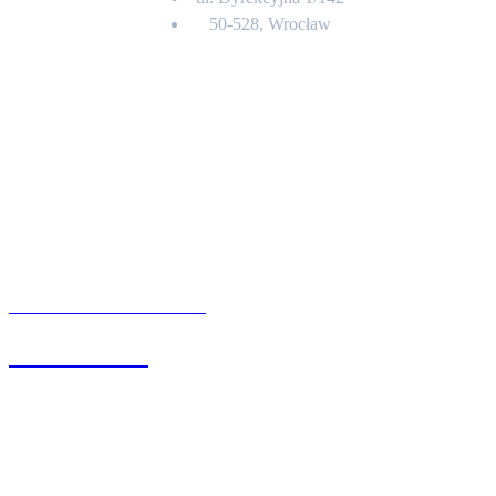
50-528, Wrocław
Kontakt
BIURO OBSŁUGI KLIENTA
71 342 88 41