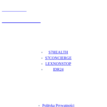
UMÓW WIZYTĘ
+48 777 111 777
Nasze usługi
S7HEALTH
S7CONCIERGE
LEXNONSTOP
IDR24
Menu
Polityka Prywatności