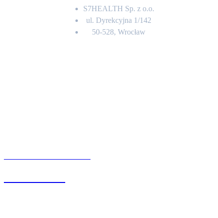
S7HEALTH Sp. z o.o.
ul. Dyrekcyjna 1/142
50-528, Wrocław
Kontakt
BIURO OBSŁUGI KLIENTA
71 342 88 41