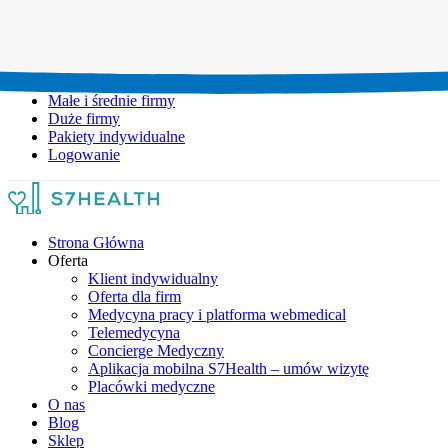
Umów wizytę:
+48 777 111 777
Infolinia czynna:
pon-pt: 8.00-20.00
Małe i średnie firmy
Duże firmy
Pakiety indywidualne
Logowanie
Strona Główna
Oferta
Klient indywidualny
Oferta dla firm
Medycyna pracy i platforma webmedical
Telemedycyna
Concierge Medyczny
Aplikacja mobilna S7Health – umów wizytę
Placówki medyczne
O nas
Blog
Sklep