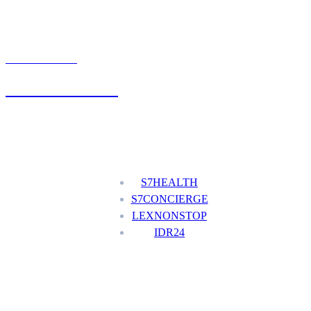
UMÓW WIZYTĘ
+48 777 111 777
Nasze usługi
S7HEALTH
S7CONCIERGE
LEXNONSTOP
IDR24
Menu