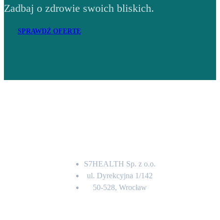
Zadbaj o zdrowie swoich bliskich.
SPRAWDŹ OFERTĘ
Adres
S7HEALTH Sp. z o.o.
ul. Dyrekcyjna 1/142
50-528, Wrocław