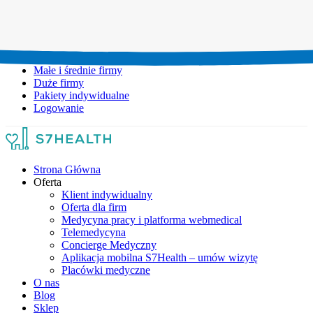
Umów wizytę:
+48 777 111 777
Infolinia czynna:
pon-pt: 8.00-20.00
Małe i średnie firmy
Duże firmy
Pakiety indywidualne
Logowanie
Strona Główna
Oferta
Klient indywidualny
Oferta dla firm
Medycyna pracy i platforma webmedical
Telemedycyna
Concierge Medyczny
Aplikacja mobilna S7Health – umów wizytę
Placówki medyczne
O nas
Blog
Sklep