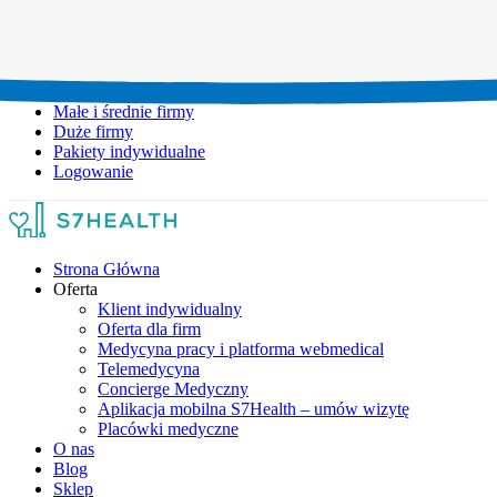
Umów wizytę:
+48 777 111 777
Infolinia czynna:
pon-pt: 8.00-20.00
Małe i średnie firmy
Duże firmy
Pakiety indywidualne
Logowanie
Strona Główna
Oferta
Klient indywidualny
Oferta dla firm
Medycyna pracy i platforma webmedical
Telemedycyna
Concierge Medyczny
Aplikacja mobilna S7Health – umów wizytę
Placówki medyczne
O nas
Blog
Sklep