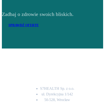
Zadbaj o zdrowie swoich bliskich.
SPRAWDŹ OFERTĘ
Adres
S7HEALTH Sp. z o.o.
ul. Dyrekcyjna 1/142
50-528, Wrocław