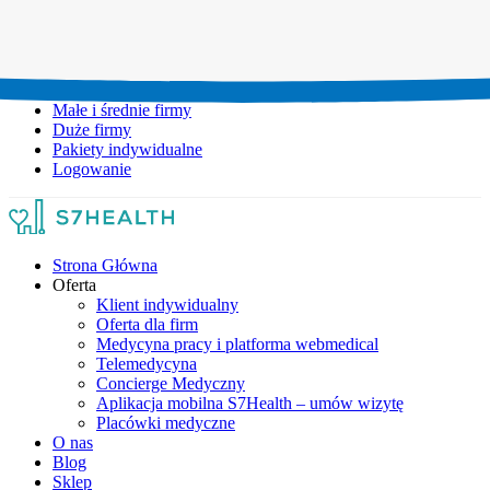
Umów wizytę:
+48 777 111 777
Infolinia czynna:
pon-pt: 8.00-20.00
Małe i średnie firmy
Duże firmy
Pakiety indywidualne
Logowanie
Strona Główna
Oferta
Klient indywidualny
Oferta dla firm
Medycyna pracy i platforma webmedical
Telemedycyna
Concierge Medyczny
Aplikacja mobilna S7Health – umów wizytę
Placówki medyczne
O nas
Blog
Sklep