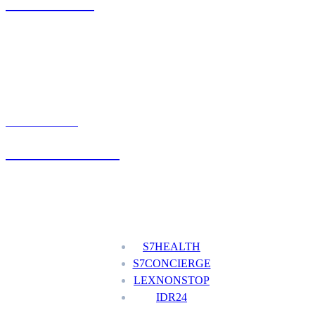
71 342 88 41
UMÓW WIZYTĘ
+48 777 111 777
Nasze usługi
S7HEALTH
S7CONCIERGE
LEXNONSTOP
IDR24