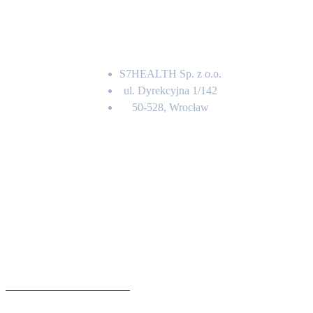
Adres
S7HEALTH Sp. z o.o.
ul. Dyrekcyjna 1/142
50-528, Wrocław
Kontakt
BIURO OBSŁUGI KLIENTA