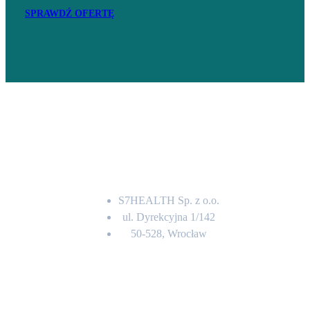
SPRAWDŹ OFERTĘ
Adres
S7HEALTH Sp. z o.o.
ul. Dyrekcyjna 1/142
50-528, Wrocław
Kontakt