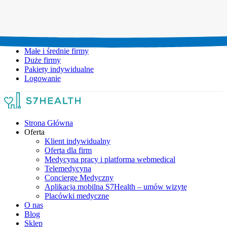
Umów wizytę:
+48 777 111 777
Infolinia czynna:
pon-pt: 8.00-20.00
Małe i średnie firmy
Duże firmy
Pakiety indywidualne
Logowanie
Strona Główna
Oferta
Klient indywidualny
Oferta dla firm
Medycyna pracy i platforma webmedical
Telemedycyna
Concierge Medyczny
Aplikacja mobilna S7Health – umów wizytę
Placówki medyczne
O nas
Blog
Sklep