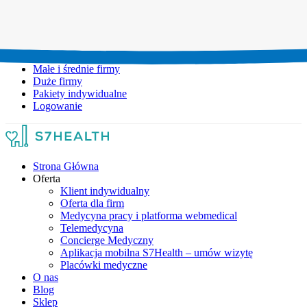
Umów wizytę:
+48 777 111 777
Infolinia czynna:
pon-pt: 8.00-20.00
Małe i średnie firmy
Duże firmy
Pakiety indywidualne
Logowanie
Strona Główna
Oferta
Klient indywidualny
Oferta dla firm
Medycyna pracy i platforma webmedical
Telemedycyna
Concierge Medyczny
Aplikacja mobilna S7Health – umów wizytę
Placówki medyczne
O nas
Blog
Sklep