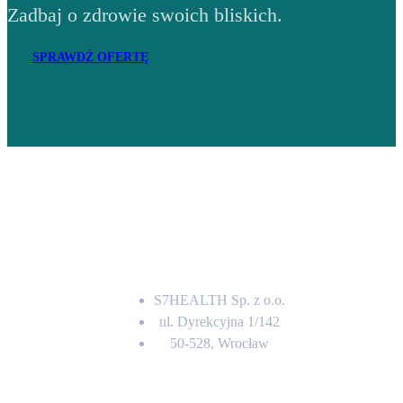
Zadbaj o zdrowie swoich bliskich.
SPRAWDŹ OFERTĘ
Adres
S7HEALTH Sp. z o.o.
ul. Dyrekcyjna 1/142
50-528, Wrocław