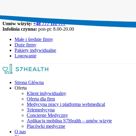
Umów wizytę:
+48 777 111 777
Infolinia czynna:
pon-pt: 8.00-20.00
Małe i średnie firmy
Duże firmy
Pakiety indywidualne
Logowanie
Strona Główna
Oferta
Klient indywidualny
Oferta dla firm
Medycyna pracy i platforma webmedical
Telemedycyna
Concierge Medyczny
Aplikacja mobilna S7Health – umów wizytę
Placówki medyczne
O nas