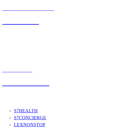
BIURO OBSŁUGI KLIENTA
71 342 88 41
UMÓW WIZYTĘ
+48 777 111 777
Nasze usługi
S7HEALTH
S7CONCIERGE
LEXNONSTOP