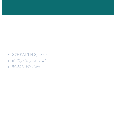
Adres
S7HEALTH Sp. z o.o.
ul. Dyrekcyjna 1/142
50-528, Wrocław
Kontakt