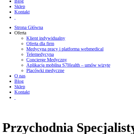
Blog
Sklep
Kontakt
Strona Główna
Oferta
Klient indywidualny
Oferta dla firm
Medycyna pracy i platforma webmedical
Telemedycyna
Concierge Medyczny
Aplikacja mobilna S7Health – umów wizytę
Placówki medyczne
O nas
Blog
Sklep
Kontakt
Przychodnia Specjalis