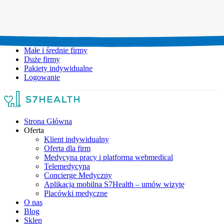
Umów wizytę:
+48 777 111 777
Infolinia czynna:
pon-pt: 8.00-20.00
Małe i średnie firmy
Duże firmy
Pakiety indywidualne
Logowanie
Strona Główna
Oferta
Klient indywidualny
Oferta dla firm
Medycyna pracy i platforma webmedical
Telemedycyna
Concierge Medyczny
Aplikacja mobilna S7Health – umów wizytę
Placówki medyczne
O nas
Blog
Sklep