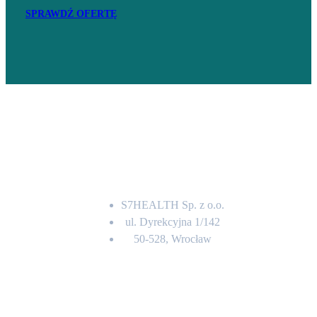
SPRAWDŹ OFERTĘ
Adres
S7HEALTH Sp. z o.o.
ul. Dyrekcyjna 1/142
50-528, Wrocław
Kontakt