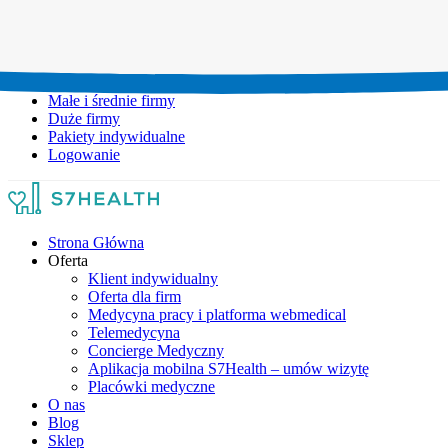
Umów wizytę:
+48 777 111 777
Infolinia czynna:
pon-pt: 8.00-20.00
Małe i średnie firmy
Duże firmy
Pakiety indywidualne
Logowanie
Strona Główna
Oferta
Klient indywidualny
Oferta dla firm
Medycyna pracy i platforma webmedical
Telemedycyna
Concierge Medyczny
Aplikacja mobilna S7Health – umów wizytę
Placówki medyczne
O nas
Blog
Sklep