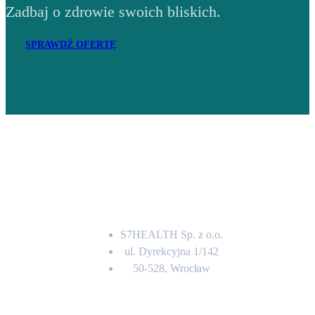
Zadbaj o zdrowie swoich bliskich.
SPRAWDŹ OFERTĘ
Adres
S7HEALTH Sp. z o.o.
ul. Dyrekcyjna 1/142
50-528, Wrocław