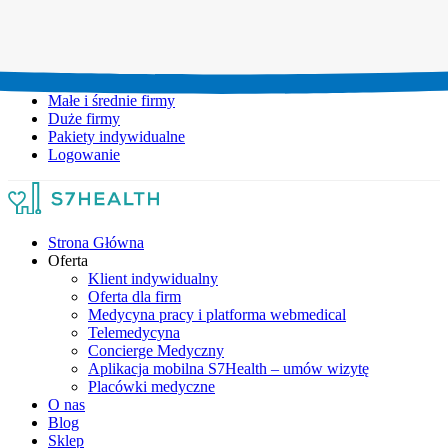
Umów wizytę:
+48 777 111 777
Infolinia czynna:
pon-pt: 8.00-20.00
Małe i średnie firmy
Duże firmy
Pakiety indywidualne
Logowanie
Strona Główna
Oferta
Klient indywidualny
Oferta dla firm
Medycyna pracy i platforma webmedical
Telemedycyna
Concierge Medyczny
Aplikacja mobilna S7Health – umów wizytę
Placówki medyczne
O nas
Blog
Sklep