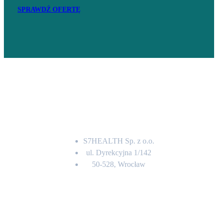
SPRAWDŹ OFERTĘ
Adres
S7HEALTH Sp. z o.o.
ul. Dyrekcyjna 1/142
50-528, Wrocław
Kontakt