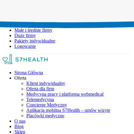
Umów wizytę:
+48 777 111 777
Infolinia czynna:
pon-pt: 8.00-20.00
Małe i średnie firmy
Duże firmy
Pakiety indywidualne
Logowanie
Strona Główna
Oferta
Klient indywidualny
Oferta dla firm
Medycyna pracy i platforma webmedical
Telemedycyna
Concierge Medyczny
Aplikacja mobilna S7Health – umów wizytę
Placówki medyczne
O nas
Blog
Sklep