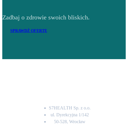
Zadbaj o zdrowie swoich bliskich.
SPRAWDŹ OFERTĘ
Adres
S7HEALTH Sp. z o.o.
ul. Dyrekcyjna 1/142
50-528, Wrocław