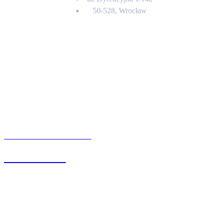
50-528, Wrocław
Kontakt
BIURO OBSŁUGI KLIENTA
71 342 88 41