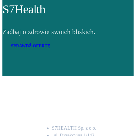
S7Health
Zadbaj o zdrowie swoich bliskich.
SPRAWDŹ OFERTĘ
Adres
S7HEALTH Sp. z o.o.
ul. Dyrekcyjna 1/142