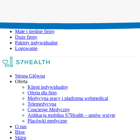
Umów wizytę:
+48 777 111 777
Infolinia czynna:
pon-pt: 8.00-20.00
Małe i średnie firmy
Duże firmy
Pakiety indywidualne
Logowanie
Strona Główna
Oferta
Klient indywidualny
Oferta dla firm
Medycyna pracy i platforma webmedical
Telemedycyna
Concierge Medyczny
Aplikacja mobilna S7Health – umów wizytę
Placówki medyczne
O nas
Blog
Sklep