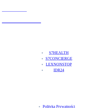
UMÓW WIZYTĘ
+48 777 111 777
Nasze usługi
S7HEALTH
S7CONCIERGE
LEXNONSTOP
IDR24
Menu
Polityka Prywatności