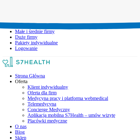
Umów wizytę:
+48 777 111 777
Infolinia czynna:
pon-pt: 8.00-20.00
Małe i średnie firmy
Duże firmy
Pakiety indywidualne
Logowanie
Strona Główna
Oferta
Klient indywidualny
Oferta dla firm
Medycyna pracy i platforma webmedical
Telemedycyna
Concierge Medyczny
Aplikacja mobilna S7Health – umów wizytę
Placówki medyczne
O nas
Blog
Sklep