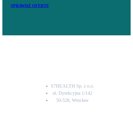
SPRAWDŹ OFERTĘ
Adres
S7HEALTH Sp. z o.o.
ul. Dyrekcyjna 1/142
50-528, Wrocław
Kontakt