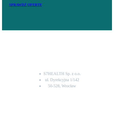
SPRAWDŹ OFERTĘ
Adres
S7HEALTH Sp. z o.o.
ul. Dyrekcyjna 1/142
50-528, Wrocław
Kontakt