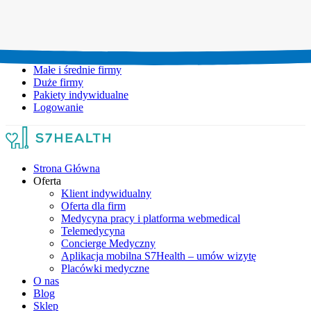
Umów wizytę:
+48 777 111 777
Infolinia czynna:
pon-pt: 8.00-20.00
Małe i średnie firmy
Duże firmy
Pakiety indywidualne
Logowanie
Strona Główna
Oferta
Klient indywidualny
Oferta dla firm
Medycyna pracy i platforma webmedical
Telemedycyna
Concierge Medyczny
Aplikacja mobilna S7Health – umów wizytę
Placówki medyczne
O nas
Blog
Sklep