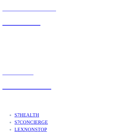
BIURO OBSŁUGI KLIENTA
71 342 88 41
UMÓW WIZYTĘ
+48 777 111 777
Nasze usługi
S7HEALTH
S7CONCIERGE
LEXNONSTOP