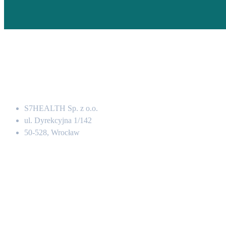
Adres
S7HEALTH Sp. z o.o.
ul. Dyrekcyjna 1/142
50-528, Wrocław
Kontakt