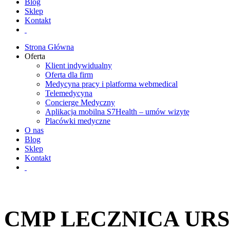
Blog
Sklep
Kontakt
Strona Główna
Oferta
Klient indywidualny
Oferta dla firm
Medycyna pracy i platforma webmedical
Telemedycyna
Concierge Medyczny
Aplikacja mobilna S7Health – umów wizytę
Placówki medyczne
O nas
Blog
Sklep
Kontakt
CMP LECZNICA URS