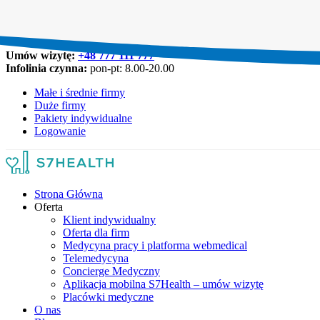
Umów wizytę:
+48 777 111 777
Infolinia czynna:
pon-pt: 8.00-20.00
Małe i średnie firmy
Duże firmy
Pakiety indywidualne
Logowanie
Strona Główna
Oferta
Klient indywidualny
Oferta dla firm
Medycyna pracy i platforma webmedical
Telemedycyna
Concierge Medyczny
Aplikacja mobilna S7Health – umów wizytę
Placówki medyczne
O nas