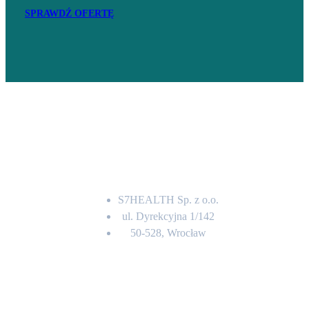
SPRAWDŹ OFERTĘ
Adres
S7HEALTH Sp. z o.o.
ul. Dyrekcyjna 1/142
50-528, Wrocław
Kontakt