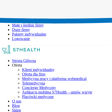
Umów wizytę:
+48 777 111 777
Infolinia czynna:
pon-pt: 8.00-20.00
Małe i średnie firmy
Duże firmy
Pakiety indywidualne
Logowanie
Strona Główna
Oferta
Klient indywidualny
Oferta dla firm
Medycyna pracy i platforma webmedical
Telemedycyna
Concierge Medyczny
Aplikacja mobilna S7Health – umów wizytę
Placówki medyczne
O nas
Blog
Sklep