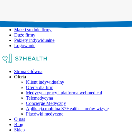
Umów wizytę:
+48 777 111 777
Infolinia czynna:
pon-pt: 8.00-20.00
Małe i średnie firmy
Duże firmy
Pakiety indywidualne
Logowanie
Strona Główna
Oferta
Klient indywidualny
Oferta dla firm
Medycyna pracy i platforma webmedical
Telemedycyna
Concierge Medyczny
Aplikacja mobilna S7Health – umów wizytę
Placówki medyczne
O nas
Blog
Sklep