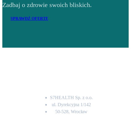
Zadbaj o zdrowie swoich bliskich.
SPRAWDŹ OFERTĘ
Adres
S7HEALTH Sp. z o.o.
ul. Dyrekcyjna 1/142
50-528, Wrocław