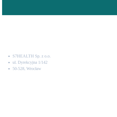
Adres
S7HEALTH Sp. z o.o.
ul. Dyrekcyjna 1/142
50-528, Wrocław
Kontakt