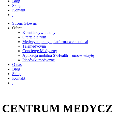
Blog
Sklep
Kontakt
Strona Główna
Oferta
Klient indywidualny
Oferta dla firm
Medycyna pracy i platforma webmedical
Telemedycyna
Concierge Medyczny
Aplikacja mobilna S7Health – umów wizytę
Placówki medyczne
O nas
Blog
Sklep
Kontakt
CENTRUM MEDYCZ