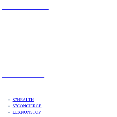
BIURO OBSŁUGI KLIENTA
71 342 88 41
UMÓW WIZYTĘ
+48 777 111 777
Nasze usługi
S7HEALTH
S7CONCIERGE
LEXNONSTOP