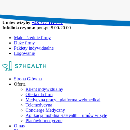
Umów wizytę:
+48 777 111 777
Infolinia czynna:
pon-pt: 8.00-20.00
Małe i średnie firmy
Duże firmy
Pakiety indywidualne
Logowanie
Strona Główna
Oferta
Klient indywidualny
Oferta dla firm
Medycyna pracy i platforma webmedical
Telemedycyna
Concierge Medyczny
Aplikacja mobilna S7Health – umów wizytę
Placówki medyczne
O nas