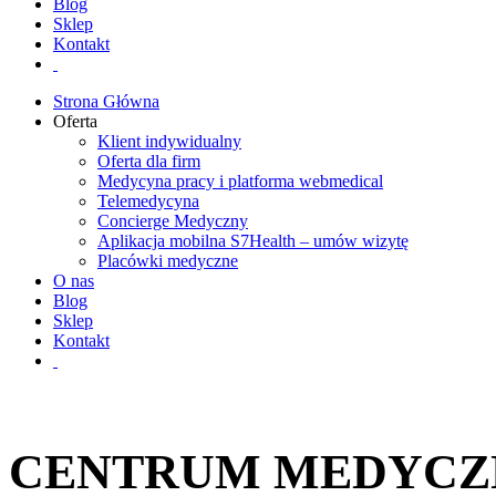
Blog
Sklep
Kontakt
Strona Główna
Oferta
Klient indywidualny
Oferta dla firm
Medycyna pracy i platforma webmedical
Telemedycyna
Concierge Medyczny
Aplikacja mobilna S7Health – umów wizytę
Placówki medyczne
O nas
Blog
Sklep
Kontakt
CENTRUM MEDYCZN