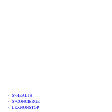
BIURO OBSŁUGI KLIENTA
71 342 88 41
UMÓW WIZYTĘ
+48 777 111 777
Nasze usługi
S7HEALTH
S7CONCIERGE
LEXNONSTOP