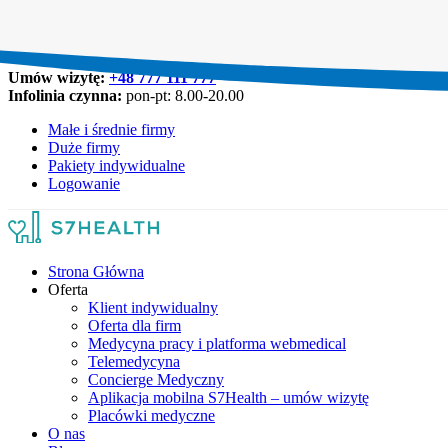
Umów wizytę:
+48 777 111 777
Infolinia czynna:
pon-pt: 8.00-20.00
Małe i średnie firmy
Duże firmy
Pakiety indywidualne
Logowanie
Strona Główna
Oferta
Klient indywidualny
Oferta dla firm
Medycyna pracy i platforma webmedical
Telemedycyna
Concierge Medyczny
Aplikacja mobilna S7Health – umów wizytę
Placówki medyczne
O nas