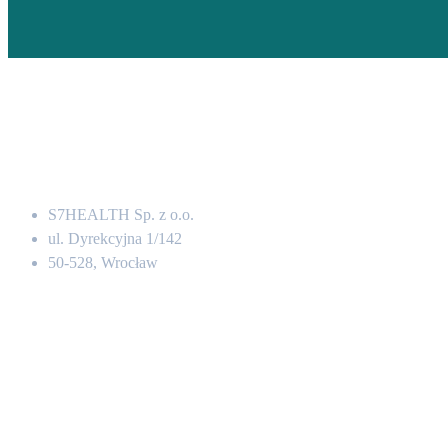
Adres
S7HEALTH Sp. z o.o.
ul. Dyrekcyjna 1/142
50-528, Wrocław
Kontakt